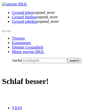
Gesund leben
expand_more
Gesund bleiben
expand_more
Gesund arbeiten
expand_more
Themen
Kampagnen
Digitale Gesundheit
Meine energie-BKK
/suche
Schlaf besser!
VION