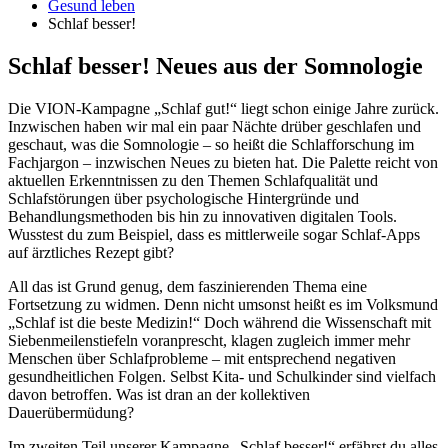
Gesund leben
Schlaf besser!
Schlaf besser! Neues aus der Somnologie
Die VION-Kampagne „Schlaf gut!“ liegt schon einige Jahre zurück.
Inzwischen haben wir mal ein paar Nächte drüber geschlafen und
geschaut, was die Somnologie – so heißt die Schlafforschung im
Fachjargon – inzwischen Neues zu bieten hat. Die Palette reicht von
aktuellen Erkenntnissen zu den Themen Schlafqualität und
Schlafstörungen über psychologische Hintergründe und
Behandlungsmethoden bis hin zu innovativen digitalen Tools.
Wusstest du zum Beispiel, dass es mittlerweile sogar Schlaf-Apps
auf ärztliches Rezept gibt?
All das ist Grund genug, dem faszinierenden Thema eine
Fortsetzung zu widmen. Denn nicht umsonst heißt es im Volksmund
„Schlaf ist die beste Medizin!“ Doch während die Wissenschaft mit
Siebenmeilenstiefeln voranprescht, klagen zugleich immer mehr
Menschen über Schlafprobleme – mit entsprechend negativen
gesundheitlichen Folgen. Selbst Kita- und Schulkinder sind vielfach
davon betroffen. Was ist dran an der kollektiven
Dauerübermüdung?
Im zweiten Teil unserer Kampagne „Schlaf besser!“ erfährst du alles