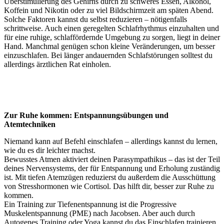
Überstimulierung des Gehirns durch zu schweres Essen, Alkohol,
Koffein und Nikotin oder zu viel Bildschirmzeit am späten Abend.
Solche Faktoren kannst du selbst reduzieren – nötigenfalls
schrittweise. Auch einen geregelten Schlafrhythmus einzuhalten und
für eine ruhige, schlaffördernde Umgebung zu sorgen, liegt in deiner
Hand. Manchmal genügen schon kleine Veränderungen, um besser
einzuschlafen. Bei länger andauernden Schlafstörungen solltest du
allerdings ärztlichen Rat einholen.
Zur Ruhe kommen: Entspannungsübungen und
Atemtechniken
Niemand kann auf Befehl einschlafen – allerdings kannst du lernen,
wie du es dir leichter machst.
Bewusstes Atmen aktiviert deinen Parasympathikus – das ist der Teil
deines Nervensystems, der für Entspannung und Erholung zuständig
ist. Mit tiefen Atemzügen reduzierst du außerdem die Ausschüttung
von Stresshormonen wie Cortisol. Das hilft dir, besser zur Ruhe zu
kommen.
Ein Training zur Tiefenentspannung ist die Progressive
Muskelentspannung (PME) nach Jacobsen. Aber auch durch
Autogenes Training oder Yoga kannst du das Einschlafen trainieren.