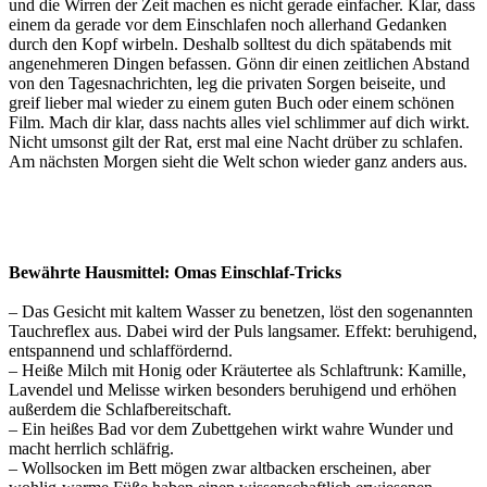
und die Wirren der Zeit machen es nicht gerade einfacher. Klar, dass
einem da gerade vor dem Einschlafen noch allerhand Gedanken
durch den Kopf wirbeln. Deshalb solltest du dich spätabends mit
angenehmeren Dingen befassen. Gönn dir einen zeitlichen Abstand
von den Tagesnachrichten, leg die privaten Sorgen beiseite, und
greif lieber mal wieder zu einem guten Buch oder einem schönen
Film. Mach dir klar, dass nachts alles viel schlimmer auf dich wirkt.
Nicht umsonst gilt der Rat, erst mal eine Nacht drüber zu schlafen.
Am nächsten Morgen sieht die Welt schon wieder ganz anders aus.
Bewährte Hausmittel: Omas Einschlaf-Tricks
– Das Gesicht mit kaltem Wasser zu benetzen, löst den sogenannten
Tauchreflex aus. Dabei wird der Puls langsamer. Effekt: beruhigend,
entspannend und schlaffördernd.
– Heiße Milch mit Honig oder Kräutertee als Schlaftrunk: Kamille,
Lavendel und Melisse wirken besonders beruhigend und erhöhen
außerdem die Schlafbereitschaft.
– Ein heißes Bad vor dem Zubettgehen wirkt wahre Wunder und
macht herrlich schläfrig.
– Wollsocken im Bett mögen zwar altbacken erscheinen, aber